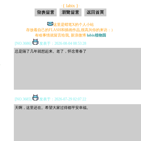
·{ labix }·
这里是蜡笔X的个人小站
存放着自己的FLASH和插画作品,很高兴你的来访：）
有啥事情就留言给我, 新浪微博
labix植物园
或者加入QQ群
37718662
{{蜡笔X植物园}}
[NO.3686]
发表于：2026-08-04 08:53:28
总是隔了几年就想起来。老了，怀念青春了
*
[NO.3685]
发表于：2026-07-29 02:07:22
天啊，这里还在。希望大家过得都平安幸福。