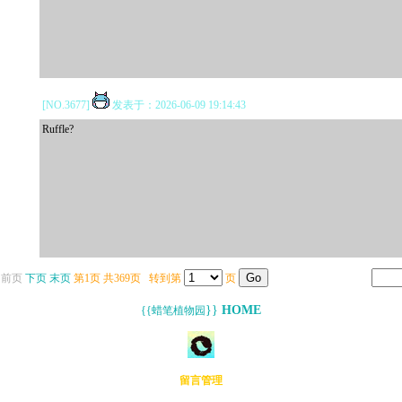
[NO.3677]
发表于：2026-06-09 19:14:43
Ruffle?
 前页
下页
末页
第1页 共369页 转到第
页
}}
HOME
{{蜡笔植物园
留言管理