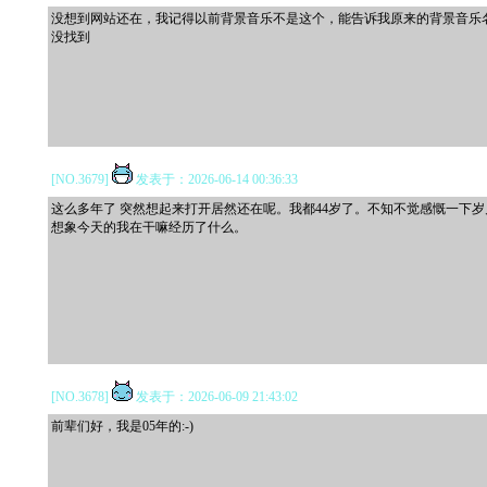
没想到网站还在，我记得以前背景音乐不是这个，能告诉我原来的背景音乐
没找到
[NO.3679]
发表于：2026-06-14 00:36:33
这么多年了 突然想起来打开居然还在呢。我都44岁了。不知不觉感慨一下岁
想象今天的我在干嘛经历了什么。
[NO.3678]
发表于：2026-06-09 21:43:02
前辈们好，我是05年的:-)